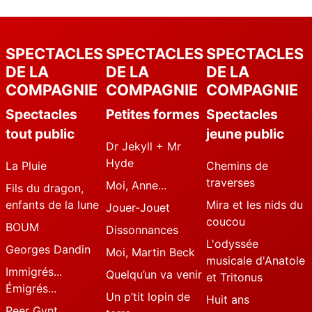
SPECTACLES
SPECTACLES
SPECTACLES
DE LA
DE LA
DE LA
COMPAGNIE
COMPAGNIE
COMPAGNIE
Spectacles
Petites formes
Spectacles
tout public
jeune public
Dr Jekyll + Mr
Hyde
La Pluie
Chemins de
traverses
Moi, Anne...
Fils du dragon,
enfants de la lune
Mira et les nids du
Jouer-Jouet
coucou
BOUM
Dissonnances
L'odyssée
Georges Dandin
Moi, Martin Beck
musicale d'Anatole
Immigrés...
Quelqu’un va venir
et Tritonus
Émigrés...
Un p’tit lopin de
Huit ans
Peer Gynt