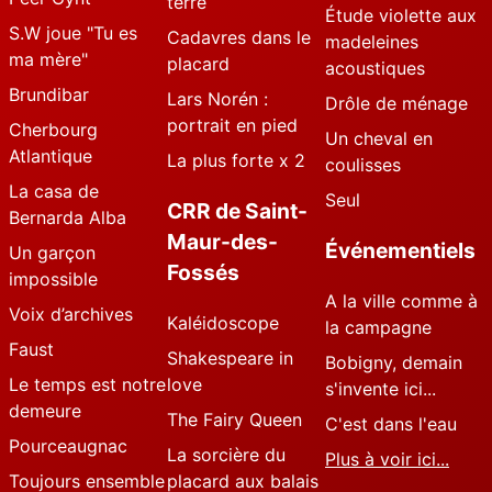
terre
Étude violette aux
S.W joue "Tu es
Cadavres dans le
madeleines
ma mère"
placard
acoustiques
Brundibar
Lars Norén :
Drôle de ménage
portrait en pied
Cherbourg
Un cheval en
Atlantique
La plus forte x 2
coulisses
La casa de
Seul
CRR de Saint-
Bernarda Alba
Maur-des-
Événementiels
Un garçon
Fossés
impossible
A la ville comme à
Voix d’archives
Kaléidoscope
la campagne
Faust
Shakespeare in
Bobigny, demain
Le temps est notre
love
s'invente ici...
demeure
The Fairy Queen
C'est dans l'eau
Pourceaugnac
La sorcière du
Plus à voir ici...
Toujours ensemble
placard aux balais