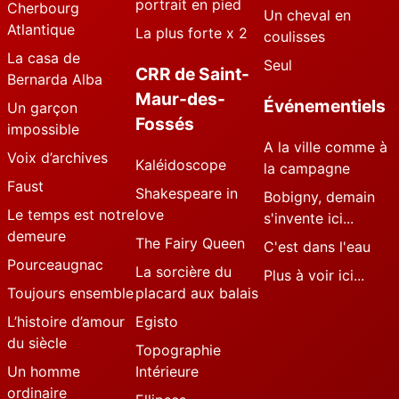
portrait en pied
Cherbourg
Un cheval en
Atlantique
La plus forte x 2
coulisses
La casa de
Seul
CRR de Saint-
Bernarda Alba
Maur-des-
Événementiels
Un garçon
Fossés
impossible
A la ville comme à
Voix d’archives
Kaléidoscope
la campagne
Faust
Shakespeare in
Bobigny, demain
Le temps est notre
love
s'invente ici...
demeure
The Fairy Queen
C'est dans l'eau
Pourceaugnac
La sorcière du
Plus à voir ici...
Toujours ensemble
placard aux balais
L’histoire d’amour
Egisto
du siècle
Topographie
Un homme
Intérieure
ordinaire