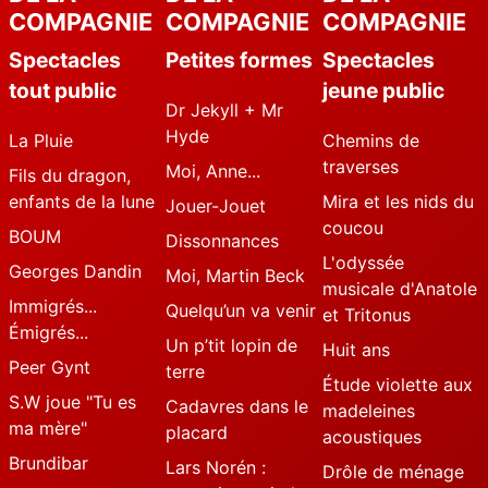
COMPAGNIE
COMPAGNIE
COMPAGNIE
Spectacles
Petites formes
Spectacles
tout public
jeune public
Dr Jekyll + Mr
Hyde
La Pluie
Chemins de
traverses
Moi, Anne...
Fils du dragon,
enfants de la lune
Mira et les nids du
Jouer-Jouet
coucou
BOUM
Dissonnances
L'odyssée
Georges Dandin
Moi, Martin Beck
musicale d'Anatole
Immigrés...
Quelqu’un va venir
et Tritonus
Émigrés...
Un p’tit lopin de
Huit ans
Peer Gynt
terre
Étude violette aux
S.W joue "Tu es
Cadavres dans le
madeleines
ma mère"
placard
acoustiques
Brundibar
Lars Norén :
Drôle de ménage