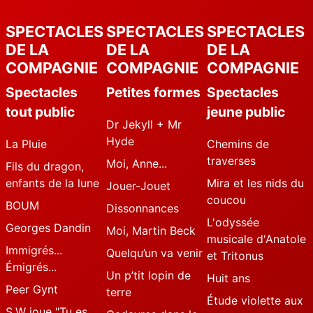
SPECTACLES
SPECTACLES
SPECTACLES
DE LA
DE LA
DE LA
COMPAGNIE
COMPAGNIE
COMPAGNIE
Spectacles
Petites formes
Spectacles
tout public
jeune public
Dr Jekyll + Mr
Hyde
La Pluie
Chemins de
traverses
Moi, Anne...
Fils du dragon,
enfants de la lune
Mira et les nids du
Jouer-Jouet
coucou
BOUM
Dissonnances
L'odyssée
Georges Dandin
Moi, Martin Beck
musicale d'Anatole
Immigrés...
Quelqu’un va venir
et Tritonus
Émigrés...
Un p’tit lopin de
Huit ans
Peer Gynt
terre
Étude violette aux
S.W joue "Tu es