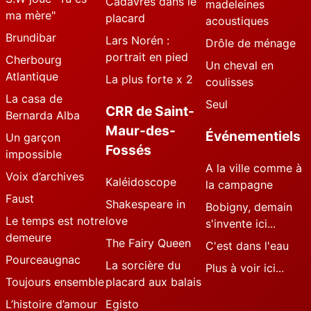
Cadavres dans le
madeleines
ma mère"
placard
acoustiques
Brundibar
Lars Norén :
Drôle de ménage
portrait en pied
Cherbourg
Un cheval en
Atlantique
La plus forte x 2
coulisses
La casa de
Seul
CRR de Saint-
Bernarda Alba
Maur-des-
Événementiels
Un garçon
Fossés
impossible
A la ville comme à
Voix d’archives
Kaléidoscope
la campagne
Faust
Shakespeare in
Bobigny, demain
Le temps est notre
love
s'invente ici...
demeure
The Fairy Queen
C'est dans l'eau
Pourceaugnac
La sorcière du
Plus à voir ici...
Toujours ensemble
placard aux balais
L’histoire d’amour
Egisto