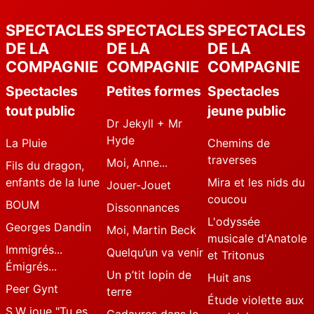
SPECTACLES
SPECTACLES
SPECTACLES
DE LA
DE LA
DE LA
COMPAGNIE
COMPAGNIE
COMPAGNIE
Spectacles
Petites formes
Spectacles
tout public
jeune public
Dr Jekyll + Mr
Hyde
La Pluie
Chemins de
traverses
Moi, Anne...
Fils du dragon,
enfants de la lune
Mira et les nids du
Jouer-Jouet
coucou
BOUM
Dissonnances
L'odyssée
Georges Dandin
Moi, Martin Beck
musicale d'Anatole
Immigrés...
Quelqu’un va venir
et Tritonus
Émigrés...
Un p’tit lopin de
Huit ans
Peer Gynt
terre
Étude violette aux
S.W joue "Tu es