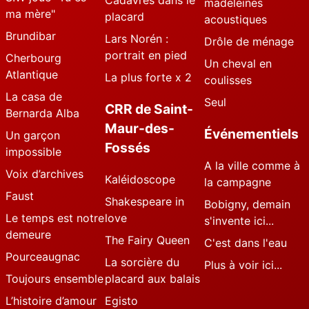
Cadavres dans le
madeleines
ma mère"
placard
acoustiques
Brundibar
Lars Norén :
Drôle de ménage
portrait en pied
Cherbourg
Un cheval en
Atlantique
La plus forte x 2
coulisses
La casa de
Seul
CRR de Saint-
Bernarda Alba
Maur-des-
Événementiels
Un garçon
Fossés
impossible
A la ville comme à
Voix d’archives
Kaléidoscope
la campagne
Faust
Shakespeare in
Bobigny, demain
Le temps est notre
love
s'invente ici...
demeure
The Fairy Queen
C'est dans l'eau
Pourceaugnac
La sorcière du
Plus à voir ici...
Toujours ensemble
placard aux balais
L’histoire d’amour
Egisto