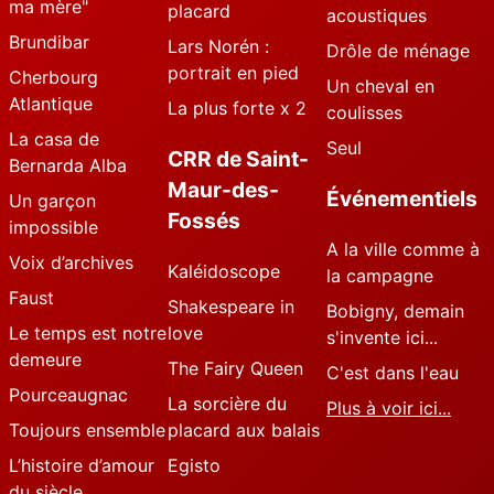
ma mère"
placard
acoustiques
Brundibar
Lars Norén :
Drôle de ménage
portrait en pied
Cherbourg
Un cheval en
Atlantique
La plus forte x 2
coulisses
La casa de
Seul
CRR de Saint-
Bernarda Alba
Maur-des-
Événementiels
Un garçon
Fossés
impossible
A la ville comme à
Voix d’archives
Kaléidoscope
la campagne
Faust
Shakespeare in
Bobigny, demain
Le temps est notre
love
s'invente ici...
demeure
The Fairy Queen
C'est dans l'eau
Pourceaugnac
La sorcière du
Plus à voir ici...
Toujours ensemble
placard aux balais
L’histoire d’amour
Egisto
du siècle