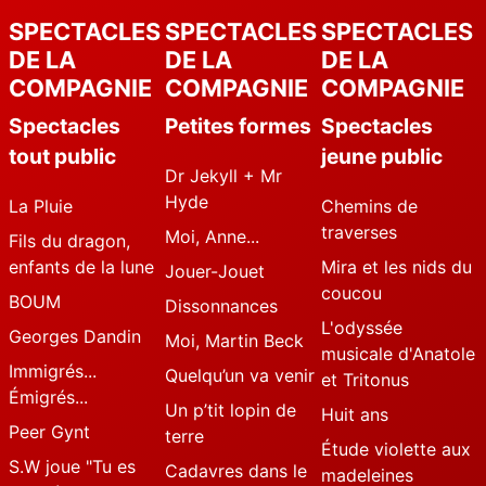
SPECTACLES
SPECTACLES
SPECTACLES
DE LA
DE LA
DE LA
COMPAGNIE
COMPAGNIE
COMPAGNIE
Spectacles
Petites formes
Spectacles
tout public
jeune public
Dr Jekyll + Mr
Hyde
La Pluie
Chemins de
traverses
Moi, Anne...
Fils du dragon,
enfants de la lune
Mira et les nids du
Jouer-Jouet
coucou
BOUM
Dissonnances
L'odyssée
Georges Dandin
Moi, Martin Beck
musicale d'Anatole
Immigrés...
Quelqu’un va venir
et Tritonus
Émigrés...
Un p’tit lopin de
Huit ans
Peer Gynt
terre
Étude violette aux
S.W joue "Tu es
Cadavres dans le
madeleines