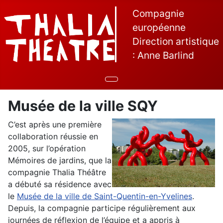
Compagnie
européenne
Direction artistique
: Anne Barlind
Musée de la ville SQY
C’est après une première
collaboration réussie en
2005, sur l’opération
Mémoires de jardins, que la
compagnie Thalia Théâtre
a débuté sa résidence avec
le
Musée de la ville de Saint-Quentin-en-Yvelines
.
Depuis, la compagnie participe régulièrement aux
journées de réflexion de l’équipe et a appris à