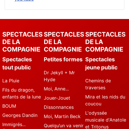
SPECTACLES
SPECTACLES
SPECTACLES
DE LA
DE LA
DE LA
COMPAGNIE
COMPAGNIE
COMPAGNIE
Spectacles
Petites formes
Spectacles
tout public
jeune public
Dr Jekyll + Mr
Hyde
La Pluie
Chemins de
traverses
Moi, Anne...
Fils du dragon,
enfants de la lune
Mira et les nids du
Jouer-Jouet
coucou
BOUM
Dissonnances
L'odyssée
Georges Dandin
Moi, Martin Beck
musicale d'Anatole
Immigrés...
Quelqu’un va venir
et Tritonus