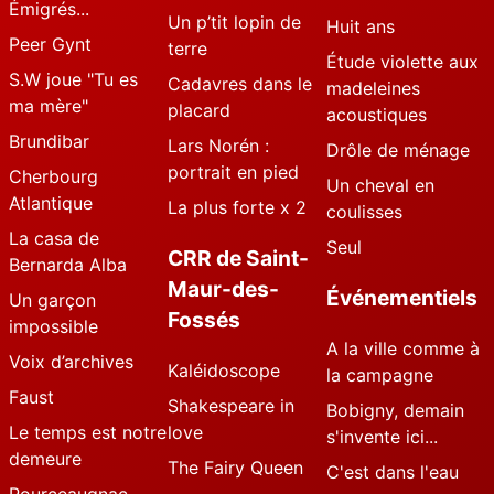
Émigrés...
Un p’tit lopin de
Huit ans
Peer Gynt
terre
Étude violette aux
S.W joue "Tu es
Cadavres dans le
madeleines
ma mère"
placard
acoustiques
Brundibar
Lars Norén :
Drôle de ménage
portrait en pied
Cherbourg
Un cheval en
Atlantique
La plus forte x 2
coulisses
La casa de
Seul
CRR de Saint-
Bernarda Alba
Maur-des-
Événementiels
Un garçon
Fossés
impossible
A la ville comme à
Voix d’archives
Kaléidoscope
la campagne
Faust
Shakespeare in
Bobigny, demain
Le temps est notre
love
s'invente ici...
demeure
The Fairy Queen
C'est dans l'eau