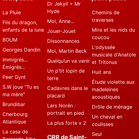
Dr Jekyll + Mr
Hyde
La Pluie
Chemins de
traverses
Moi, Anne...
Fils du dragon,
enfants de la lune
Mira et les nids du
Jouer-Jouet
coucou
BOUM
Dissonnances
L'odyssée
Georges Dandin
Moi, Martin Beck
musicale d'Anatole
Immigrés...
Quelqu’un va venir
et Tritonus
Émigrés...
Un p’tit lopin de
Huit ans
Peer Gynt
terre
Étude violette aux
S.W joue "Tu es
Cadavres dans le
madeleines
ma mère"
placard
acoustiques
Brundibar
Lars Norén :
Drôle de ménage
portrait en pied
Cherbourg
Un cheval en
Atlantique
La plus forte x 2
coulisses
La casa de
Seul
CRR de Saint-