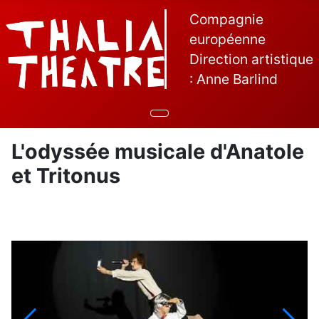
Compagnie
européenne
Direction artistique
: Anne Barlind
L'odyssée musicale d'Anatole
et Tritonus