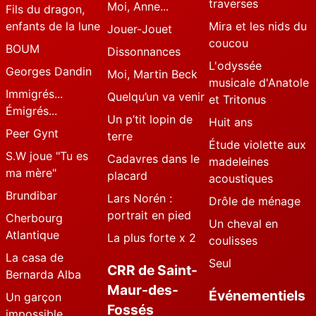
traverses
Moi, Anne...
Fils du dragon,
enfants de la lune
Mira et les nids du
Jouer-Jouet
coucou
BOUM
Dissonnances
L'odyssée
Georges Dandin
Moi, Martin Beck
musicale d'Anatole
Immigrés...
Quelqu’un va venir
et Tritonus
Émigrés...
Un p’tit lopin de
Huit ans
Peer Gynt
terre
Étude violette aux
S.W joue "Tu es
Cadavres dans le
madeleines
ma mère"
placard
acoustiques
Brundibar
Lars Norén :
Drôle de ménage
portrait en pied
Cherbourg
Un cheval en
Atlantique
La plus forte x 2
coulisses
La casa de
Seul
CRR de Saint-
Bernarda Alba
Maur-des-
Événementiels
Un garçon
Fossés
impossible