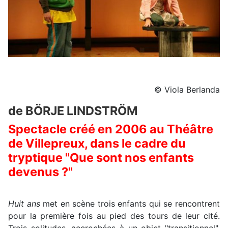
© Viola Berlanda
de BÖRJE LINDSTRÖM
Spectacle créé en 2006 au Théâtre
de Villepreux, dans le cadre du
tryptique "Que sont nos enfants
devenus ?"
Huit ans
met en scène trois enfants qui se rencontrent
pour la première fois au pied des tours de leur cité.