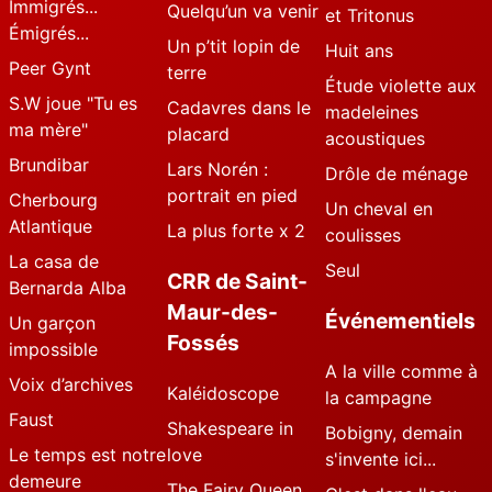
Immigrés...
Quelqu’un va venir
et Tritonus
Émigrés...
Un p’tit lopin de
Huit ans
Peer Gynt
terre
Étude violette aux
S.W joue "Tu es
Cadavres dans le
madeleines
ma mère"
placard
acoustiques
Brundibar
Lars Norén :
Drôle de ménage
portrait en pied
Cherbourg
Un cheval en
Atlantique
La plus forte x 2
coulisses
La casa de
Seul
CRR de Saint-
Bernarda Alba
Maur-des-
Événementiels
Un garçon
Fossés
impossible
A la ville comme à
Voix d’archives
Kaléidoscope
la campagne
Faust
Shakespeare in
Bobigny, demain
Le temps est notre
love
s'invente ici...
demeure
The Fairy Queen