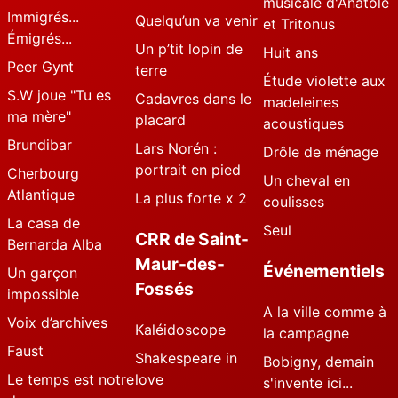
musicale d'Anatole
Immigrés...
Quelqu’un va venir
et Tritonus
Émigrés...
Un p’tit lopin de
Huit ans
Peer Gynt
terre
Étude violette aux
S.W joue "Tu es
Cadavres dans le
madeleines
ma mère"
placard
acoustiques
Brundibar
Lars Norén :
Drôle de ménage
portrait en pied
Cherbourg
Un cheval en
Atlantique
La plus forte x 2
coulisses
La casa de
Seul
CRR de Saint-
Bernarda Alba
Maur-des-
Événementiels
Un garçon
Fossés
impossible
A la ville comme à
Voix d’archives
Kaléidoscope
la campagne
Faust
Shakespeare in
Bobigny, demain
Le temps est notre
love
s'invente ici...