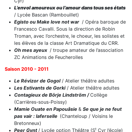
Cyr)
L’envol amoureux ou l’amour dans tous ses états
/ Lycée Bascan (Rambouillet)
Egisto ou Make love not war
/ Opéra baroque de
Francesco Cavalli. Sous la direction de Robin
Troman, avec l’orchestre, le choeur, les solistes et
les élèves de la classe Art Dramatique du CRR.
Oh mes ayeux
/ troupe amateur de l’association
ZC Animations de Feucherolles
Saison 2010 - 2011
Le Révizor de Gogol
/ Atelier théâtre adultes
Les Estivants de Gorki
/ Atelier théâtre adultes
Contagieux de Börje Lindström /
Collège
(Carrières-sous-Poissy)
Mamie Ouate en Papouâsie
&
Se que je ne feut
pas vair : laferselle
(Chanteloup / Voisins le
Bretonneux)
t
Peer Gynt
/ Lycée option Théâtre (S
Cyr l’école)