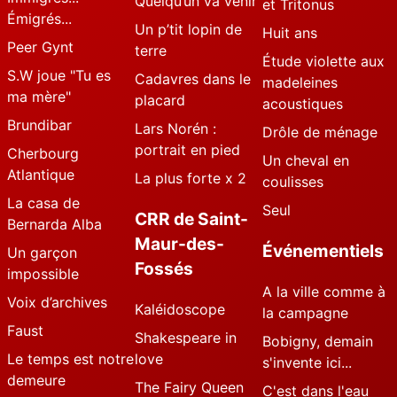
Quelqu’un va venir
et Tritonus
Émigrés...
Un p’tit lopin de
Huit ans
Peer Gynt
terre
Étude violette aux
S.W joue "Tu es
Cadavres dans le
madeleines
ma mère"
placard
acoustiques
Brundibar
Lars Norén :
Drôle de ménage
portrait en pied
Cherbourg
Un cheval en
Atlantique
La plus forte x 2
coulisses
La casa de
Seul
CRR de Saint-
Bernarda Alba
Maur-des-
Événementiels
Un garçon
Fossés
impossible
A la ville comme à
Voix d’archives
Kaléidoscope
la campagne
Faust
Shakespeare in
Bobigny, demain
Le temps est notre
love
s'invente ici...
demeure
The Fairy Queen
C'est dans l'eau