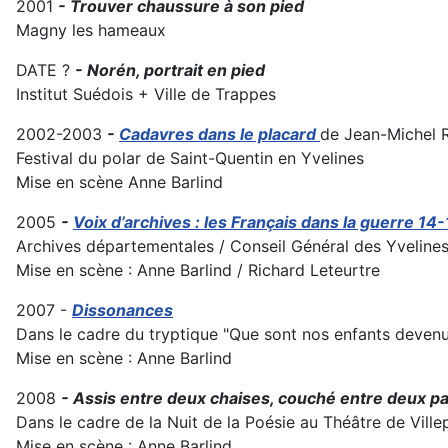
2001
- Trouver chaussure à son pied
Magny les hameaux
DATE ?
- Norén, portrait en pied
Institut Suédois + Ville de Trappes
2002-2003
-
Cadavres dans le placard
de Jean-Michel 
Festival du polar de Saint-Quentin en Yvelines
Mise en scène Anne Barlind
2005
-
Voix d’archives : les Français dans la guerre 14
Archives départementales / Conseil Général des Yveline
Mise en scène : Anne Barlind / Richard Leteurtre
2007 -
Dissonances
Dans le cadre du tryptique "Que sont nos enfants deven
Mise en scène : Anne Barlind
2008
- Assis entre deux chaises, couché entre deux p
Dans le cadre de la Nuit de la Poésie au Théâtre de Ville
Mise en scène : Anne Barlind